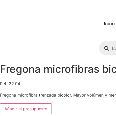
Ir
al
contenido
Inicio
Búsqued
de
product
Fregona microfibras bi
Ref: 32.04
Fregona microfibra trenzada bicolor. Mayor volúmen y meno
Fregona
Añadir al presupuesto
microfibras
bicolor