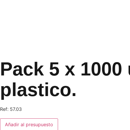
Ir
al
contenido
Pack 5 x 1000 
plastico.
Ref: 57.03
Pack
Añadir al presupuesto
5
x