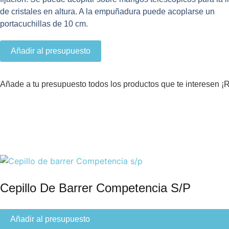
de cristales en altura. A la empuñadura puede acoplarse un
portacuchillas de 10 cm.
Raqueta
Añadir al presupuesto
Limpiacristales
Inox
45
cm
cantidad
Añade a tu presupuesto todos los productos que te interesen 
Cepillo De Barrer Competencia S/p
Añadir al presupuesto