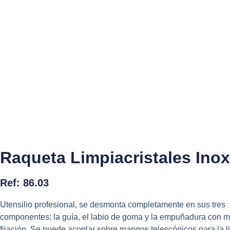
Ir
al
contenido
Raqueta Limpiacristales Ino
Ref: 86.03
Utensilio profesional, se desmonta completamente en sus tres
componentes: la guía, el labio de goma y la empuñadura con m
fijación. Se puede acoplar sobre mangos telescópicos para la 