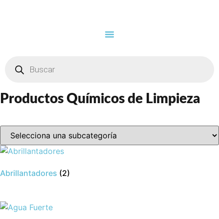
Ir
al
contenido
Búsqueda de productos
Búsqueda
de
productos
Productos Químicos de Limpieza
Abrillantadores
(2)