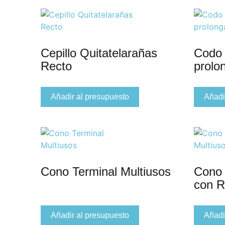
Cepillo Quitatelarañas
Codo 
Recto
prolo
Añadir al presupuesto
Añadi
Cono Terminal Multiusos
Cono 
con 
Añadir al presupuesto
Añadi