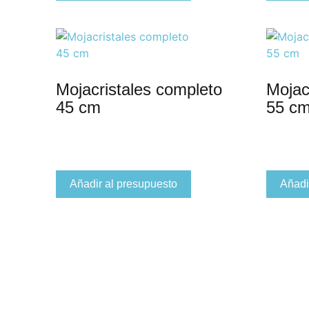
Mojacristales completo
Mojac
45 cm
55 c
Añadir al presupuesto
Añadi