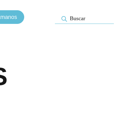
ámanos
S