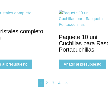
ristales completo
Paquete 10 uni.
m
Cuchillas para Ras
Portacuchillas
r al presupuesto
Añadir al presupuesto
1
2
3
4
→